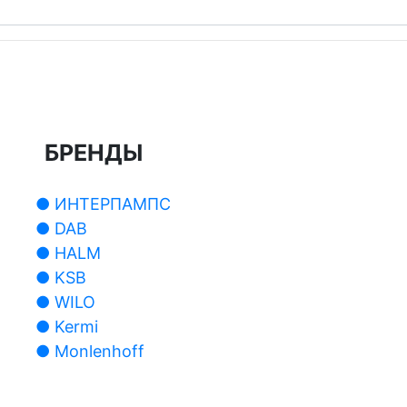
БРЕНДЫ
● ИНТЕРПАМПС
● DAB
● HALM
● KSB
● WILO
● Kermi
● Monlenhoff