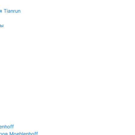
 Tianrun
ры
enhoff
ов Moehlenhoff