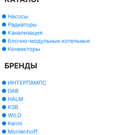
● Насосы
● Радиаторы
● Канализация
● Блочно-модульные котельные
● Конвекторы
БРЕНДЫ
● ИНТЕРПАМПС
● DAB
● HALM
● KSB
● WILO
● Kermi
● Monlenhoff