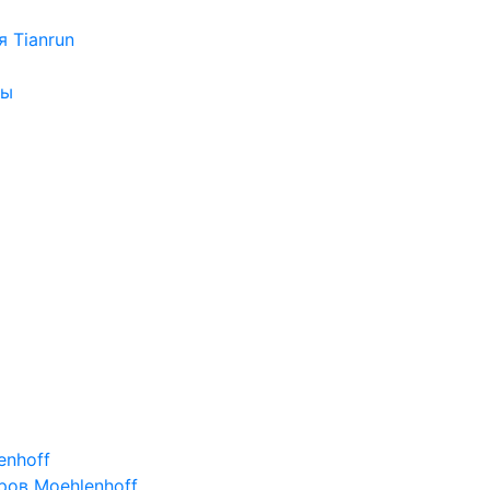
 Tianrun
ры
enhoff
ов Moehlenhoff